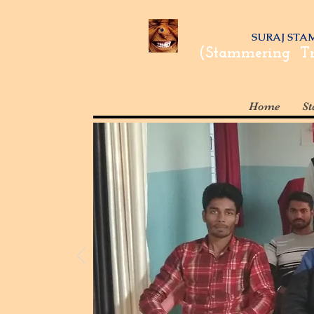
SURAJ STAMMER
(Stammering Tr
Home
S