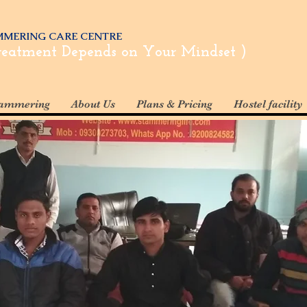
ING CARE CENTRE
eatment Depends on Your Mindset )
tammering
About Us
Plans & Pricing
Hostel facility