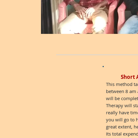
Short 
This method tak
between 8 am a
will be comple
Therapy will st
really have tim
you will go to 
great extent, he
Its total expen